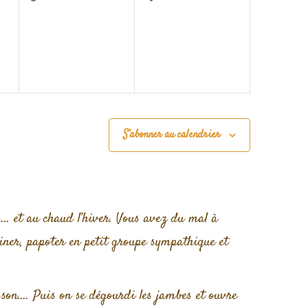
évènement,
évènement,
S’abonner au calendrier
rs… et au chaud l’hiver. Vous avez du mal à
iner, papoter en petit groupe sympathique et
sson…. Puis on se dégourdi les jambes et ouvre