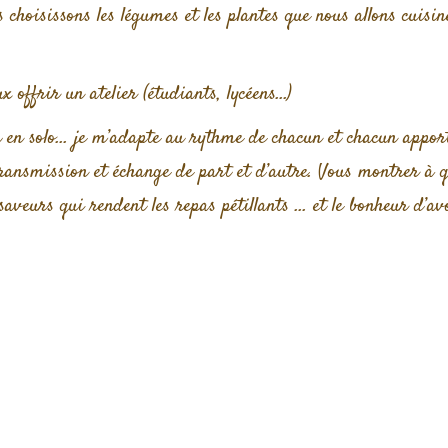
 choisissons les légumes et les plantes que nous allons cuis
x offrir un atelier (étudiants, lycéens…)
ou en solo… je m’adapte au rythme de chacun et chacun appo
: transmission et échange de part et d’autre. Vous montrer à q
saveurs qui rendent les repas pétillants … et le bonheur d’a