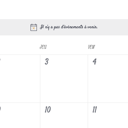
Il n’y a pas d’évènements à venir.
JEU
VEN
0
0
0
2
3
4
vènement,
évènement,
évènement,
0
0
0
9
10
11
vènement,
évènement,
évènement,