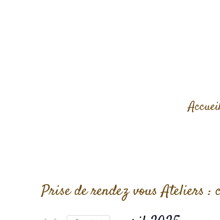
Aller
au
contenu
Accuei
Prise de rendez vous Ateliers : c