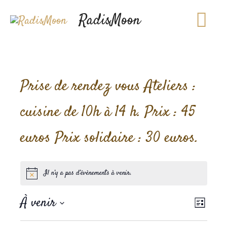
Men
Aller
RadisMoon
au
prin
contenu
Prise de rendez vous Ateliers :
cuisine de 10h à 14 h. Prix : 45
euros Prix solidaire : 30 euros.
Il n’y a pas d’évènements à venir.
À venir
Naviga
Naviga
Liste
de
par
Sélectionnez