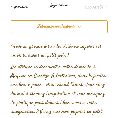
vues
consult
Évènements
Aujourd’hui
suivants
Évènem
Évènements
précédents
une
date.
S’abonner au calendrier
Créer un groupe à ton domicile ou apporte tes
amis, tu auras un petit prix !
Les ateliers se déroulent à notre domicile, à
Meyssac en Corrèze. A l’extérieur, dans le jardin
aux beaux jours… et au chaud l’hiver. Vous avez
du mal à trouvez l’inspiration et vous manquez
de pratique pour donner libre cours à votre
imagination ? Venez cuisiner, papoter en petit