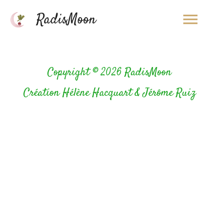
Menu
Aller
RadisMoon
au
princ
contenu
Copyright © 2026
RadisMoon
Création Hélène Hacquart & Jérôme Ruiz